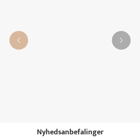


GYFK-Δ400V 3-faset kompensation MCB DZ47
3-faset intelligent
lavspændingsforbindelseskontakt
Se mere >>
Nyhedsanbefalinger