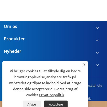
Stabilitet og beskyttelse af kraftsystemet
Se mere >>
Om os
Produkter
Nyheder
X
Vi bruger cookies til at tilbyde dig en bedre
Kontakt os
browsingoplevelse, analysere trafik på
webstedet og tilpasse indhold. Ved at bruge
denne side accepterer du vores brug af
cookies.
Privatlivspolitik
Copyright © 2025 Zhejiang Geyue Electric Technology Co.Ltd. Alle
rettigheder forbeholdes.
Afvise
Acceptere