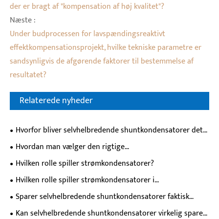
der er bragt af "kompensation af høj kvalitet"?
Næste :
Under budprocessen for lavspændingsreaktivt
effektkompensationsprojekt, hvilke tekniske parametre er
sandsynligvis de afgørende faktorer til bestemmelse af
resultatet?
Relaterede nyheder
Hvorfor bliver selvhelbredende shuntkondensatorer det
foretrukne valg til moderne strømsystemer?
Hvordan man vælger den rigtige
lavspændingseffektkondensator til industriel
Hvilken rolle spiller strømkondensatorer?
effektfaktorkorrektion?
Hvilken rolle spiller strømkondensatorer i
strømsystemer?
Sparer selvhelbredende shuntkondensatorer faktisk
penge, eller er de bare spild af kontanter?
Kan selvhelbredende shuntkondensatorer virkelig spare