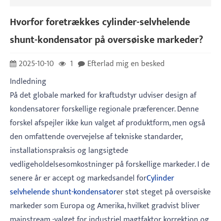
Hvorfor foretrækkes cylinder-selvhelende
shunt-kondensator på oversøiske markeder?
2025-10-10
1
Efterlad mig en besked
Indledning
På det globale marked for kraftudstyr udviser design af
kondensatorer forskellige regionale præferencer. Denne
forskel afspejler ikke kun valget af produktform, men også
den omfattende overvejelse af tekniske standarder,
installationspraksis og langsigtede
vedligeholdelsesomkostninger på forskellige markeder. I de
senere år er accept og markedsandel for
Cylinder
selvhelende shunt-kondensator
er støt steget på oversøiske
markeder som Europa og Amerika, hvilket gradvist bliver
mainstream -valget for industriel magtfaktor korrektion og