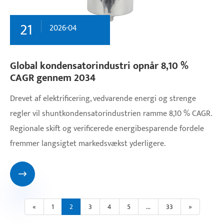
21
2026-04
Global kondensatorindustri opnår 8,10 %
CAGR gennem 2034
Drevet af elektrificering, vedvarende energi og strenge
regler vil shuntkondensatorindustrien ramme 8,10 % CAGR.
Regionale skift og verificerede energibesparende fordele
fremmer langsigtet markedsvækst yderligere.

«
1
2
3
4
5
...
33
»