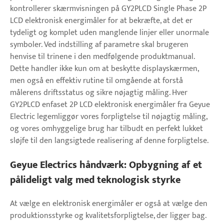
kontrollerer skærmvisningen på GY2PLCD Single Phase 2P
LCD elektronisk energimåler for at bekræfte, at det er
tydeligt og komplet uden manglende linjer eller unormale
symboler. Ved indstilling af parametre skal brugeren
henvise til trinene i den medfølgende produktmanual.
Dette handler ikke kun om at beskytte displayskærmen,
men også en effektiv rutine til omgående at forstå
målerens driftsstatus og sikre nøjagtig måling. Hver
GY2PLCD enfaset 2P LCD elektronisk energimåler fra Geyue
Electric legemliggør vores forpligtelse til nøjagtig måling,
og vores omhyggelige brug har tilbudt en perfekt lukket
sløjfe til den langsigtede realisering af denne forpligtelse.
Geyue Electrics håndværk: Opbygning af et
pålideligt valg med teknologisk styrke
At vælge en elektronisk energimåler er også at vælge den
produktionsstyrke og kvalitetsforpligtelse, der ligger bag.