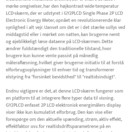
mørke omgivelser, har den højkontrast-wide-temperatur
LCD-skærm, der er udstyret i GY2PLCD Single Phase 2P LCD
Electronic Energy Meter, opnået en revolutionerende klar
synlighed i alt vejr. Uanset om det er i det stærke sollys ved
middagstid eller i mørket om natten, kan brugerne nemt
og øjeblikkeligt læse dataene på LCD-skærmen. Dette
ændrer fuldstændigt den traditionelle tilstand, hvor
brugere kun kunne vente passivt på månedlig
måleraflæsning, hvilket giver brugerne initiativ til at forstå
elforbrugsoplysninger til enhver tid og transformerer
elstyring fra "forsinket bevidsthed" til "realtidsindsigt".
Endnu vigtigere er det, at denne LCD-skærm fungerer som
en platform til at integrere flere typer data til visning.
GY2PLCD enfaset 2P LCD elektronisk energimålers display
viser ikke kun kumulativt elforbrug. Den kan vise eller
forespørge om den aktuelle spænding, strøm, aktiv effekt,
effektfaktor osv. for realtidsdriftsparametrene på en