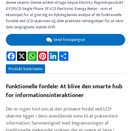
denne skærm. Denne artikel vil tage Geyue Electrics flagskibsprodukt -
GY2PLCD Single Phase 2P LCD Electronic Energy Meter - som et
eksempel, for at give dig en dybdegående analyse af de funktionelle
fordele ved LCD-skærmen og dele praktiske retningslinjer for at sikre
dets langsigtede stabile drift.
Send forespørgsel
Facebook
X
WhatsApp
Pinterest
LinkedIn
Share
Produkt beskrivelse
Funktionelle fordele: At blive den smarte hub
for informationsinteraktioner
Der er ingen tvivl om, at den primære fordel ved LCD-
skærme ligger i dens enestående evne til at præsentere
information. Sammenlignet med begrænsningen af ​​
traditionelle mekaniske urskiver, der er svære at læse i