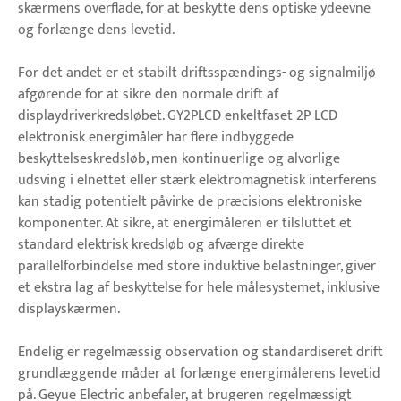
skærmens overflade, for at beskytte dens optiske ydeevne
og forlænge dens levetid.
For det andet er et stabilt driftsspændings- og signalmiljø
afgørende for at sikre den normale drift af
displaydriverkredsløbet. GY2PLCD enkeltfaset 2P LCD
elektronisk energimåler har flere indbyggede
beskyttelseskredsløb, men kontinuerlige og alvorlige
udsving i elnettet eller stærk elektromagnetisk interferens
kan stadig potentielt påvirke de præcisions elektroniske
komponenter. At sikre, at energimåleren er tilsluttet et
standard elektrisk kredsløb og afværge direkte
parallelforbindelse med store induktive belastninger, giver
et ekstra lag af beskyttelse for hele målesystemet, inklusive
displayskærmen.
Endelig er regelmæssig observation og standardiseret drift
grundlæggende måder at forlænge energimålerens levetid
på. Geyue Electric anbefaler, at brugeren regelmæssigt