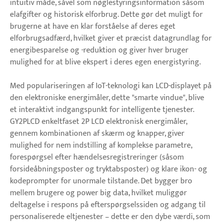
intuitiv måde, såvel som nøglestyringsinformation såsom
elafgifter og historisk elforbrug. Dette gør det muligt for
brugerne at have en klar forståelse af deres eget
elforbrugsadfærd, hvilket giver et præcist datagrundlag for
energibesparelse og -reduktion og giver hver bruger
mulighed for at blive ekspert i deres egen energistyring.
Med populariseringen af ​​IoT-teknologi kan LCD-displayet på
den elektroniske energimåler, dette "smarte vindue", blive
et interaktivt indgangspunkt for intelligente tjenester.
GY2PLCD enkeltfaset 2P LCD elektronisk energimåler,
gennem kombinationen af ​​skærm og knapper, giver
mulighed for nem indstilling af komplekse parametre,
forespørgsel efter hændelsesregistreringer (såsom
forsideåbningsposter og tryktabsposter) og klare ikon- og
kodeprompter for unormale tilstande. Det bygger bro
mellem brugere og power big data, hvilket muliggør
deltagelse i respons på efterspørgselssiden og adgang til
personaliserede eltjenester – dette er den dybe værdi, som