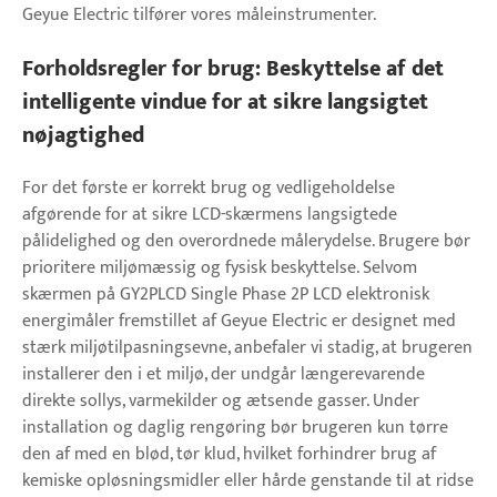
Geyue Electric tilfører vores måleinstrumenter.
Forholdsregler for brug: Beskyttelse af det
intelligente vindue for at sikre langsigtet
nøjagtighed
For det første er korrekt brug og vedligeholdelse
afgørende for at sikre LCD-skærmens langsigtede
pålidelighed og den overordnede målerydelse. Brugere bør
prioritere miljømæssig og fysisk beskyttelse. Selvom
skærmen på GY2PLCD Single Phase 2P LCD elektronisk
energimåler fremstillet af Geyue Electric er designet med
stærk miljøtilpasningsevne, anbefaler vi stadig, at brugeren
installerer den i et miljø, der undgår længerevarende
direkte sollys, varmekilder og ætsende gasser. Under
installation og daglig rengøring bør brugeren kun tørre
den af ​​med en blød, tør klud, hvilket forhindrer brug af
kemiske opløsningsmidler eller hårde genstande til at ridse