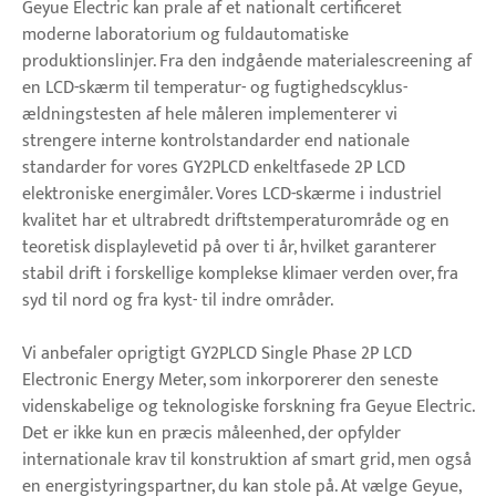
Geyue Electric kan prale af et nationalt certificeret
moderne laboratorium og fuldautomatiske
produktionslinjer. Fra den indgående materialescreening af
en LCD-skærm til temperatur- og fugtighedscyklus-
ældningstesten af ​​hele måleren implementerer vi
strengere interne kontrolstandarder end nationale
standarder for vores GY2PLCD enkeltfasede 2P LCD
elektroniske energimåler. Vores LCD-skærme i industriel
kvalitet har et ultrabredt driftstemperaturområde og en
teoretisk displaylevetid på over ti år, hvilket garanterer
stabil drift i forskellige komplekse klimaer verden over, fra
syd til nord og fra kyst- til indre områder.
Vi anbefaler oprigtigt GY2PLCD Single Phase 2P LCD
Electronic Energy Meter, som inkorporerer den seneste
videnskabelige og teknologiske forskning fra Geyue Electric.
Det er ikke kun en præcis måleenhed, der opfylder
internationale krav til konstruktion af smart grid, men også
en energistyringspartner, du kan stole på. At vælge Geyue,