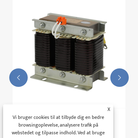


X
Vi bruger cookies til at tilbyde dig en bedre
Hvorfor kaldes serreaktor en nøglerolle i
browsingoplevelse, analysere trafik på
elsystemet?
webstedet og tilpasse indhold. Ved at bruge