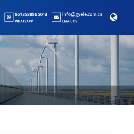
8613588965013
info@gyele.com.cn
WHATSAPP
EMAIL OS