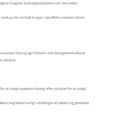
fungere, fungerer backupbeskyttelsen som den anden
backup, der normalt bruges i specifikke scenarier, såsom
konsistent fase og lige frekvens. Hvis betingelserne ikke er
e udstyret.
r for at undgå asynkron lukning efter udstyret for at undgå
rikken, begrænse hurtigt udviklingen af ​​ulykker og gendanne