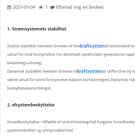
2025-03-04
1
Efterlad mig en besked
1. Strømsystemets stabilitet
kraftsystem
Statisk stabilitet: henviser til evnen o
f the
At automatisk kom
udsat for små forstyrrelser. For eksempel opretholder generatoren spæn
belastningsudsving.
kraftsystem
Dynamisk stabilitet: henviser til evnen til
at skifte til en ny 
været udsat for store forstyrrelser (såsom kortslutninger). Dynamisk stab
beskyttelsesanordninger.
2. elsystembeskyttelse
Hovedbeskyttelse: I tilfælde af en kortslutningsfejl fungerer hovedbeskytt
systemstabilitet og udstyrssikkerhed.