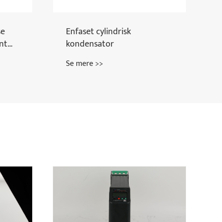
 Rate
BSMJ-serie enfaset
selvhelende shunt-
kondensator
Se mere >>
øre