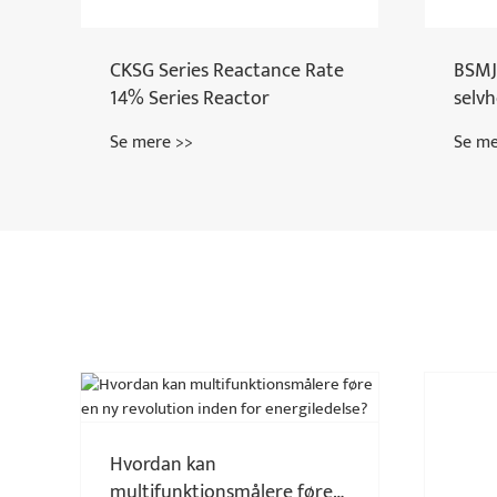
BSMJ (Y) -serie Tre-fase
CJ19 
kompensation Trefase-
kond
cylinderkraftfaktor-
Se mere >>
Se me
kondensator