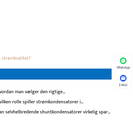
 strømkvalitet?
WhatsApp
E-Mail
vordan man vælger den rigtige
spændingseffektkondensator til industriel
vilken rolle spiller strømkondensatorer i
ektfaktorkorrektion?
ømsystemer?
an selvhelbredende shuntkondensatorer virkelig spare
 penge på årlige udskiftningsomkostninger?