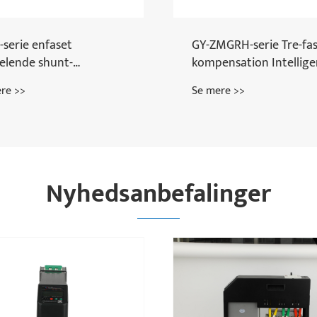
Series
CKSG Series Reactance
ensatorkontaktorer
14% Series Reactor
re >>
Se mere >>
Nyhedsanbefalinger
Hvordan kan
multifunktionsmålere f