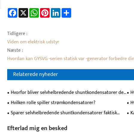
Facebook
X
WhatsApp
Pinterest
LinkedIn
Share
Tidligere :
Viden om elektrisk udstyr
Næste :
Hvordan kan GYSVG -serien statisk var -generator forbedre din
Relaterede nyheder
Hvorfor bliver selvhelbredende shuntkondensatorer det
H
foretrukne valg til moderne strømsystemer?
lav
Hvilken rolle spiller strømkondensatorer?
H
eff
str
Sparer selvhelbredende shuntkondensatorer faktisk
K
penge, eller er de bare spild af kontanter?
dig
Efterlad mig en besked